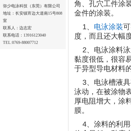
角、孔穴工件涂
弥少电泳科技（东莞）有限公司
金件的涂装。
地址：长安镇宵边大道南15号808
室
1、
电泳涂装
可
联系人：边志宏
度，而且还大幅
联系电话：13916123040
TEL:0769-88007712
2、电泳涂料
黏度很低，很容
于异型导电材料
3、电泳槽液
泳动，在被涂物
厚电阻增大，涂
膜。
4、涂料的利用